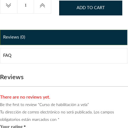
Curso
de
ADD TO CART
habilitación
a
vela
quantity
Reviews (0)
FAQ
Reviews
There are no reviews yet.
Be the first to review “Curso de habilitación a vela”
Tu dirección de correo electrónico no será publicada.
Los campos
obligatorios están marcados con
*
Your rating
*