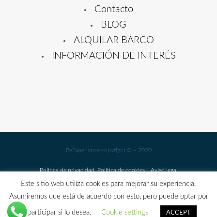
Contacto
BLOG
ALQUILAR BARCO
INFORMACIÓN DE INTERÉS
BeExperience copyright © – 2020
Politica de privacidad
Politica de cookies
Aviso legal
Este sitio web utiliza cookies para mejorar su experiencia.
GARANTIA COVID FREE Y CANCELACIÓN FLEXIBLE EN
Asumiremos que está de acuerdo con esto, pero puede optar por
TODAS NUESTRAS ACTIVIDADES (HASTA 1 MES ANTES DEL
no participar si lo desea.
Cookie settings
ACCEPT