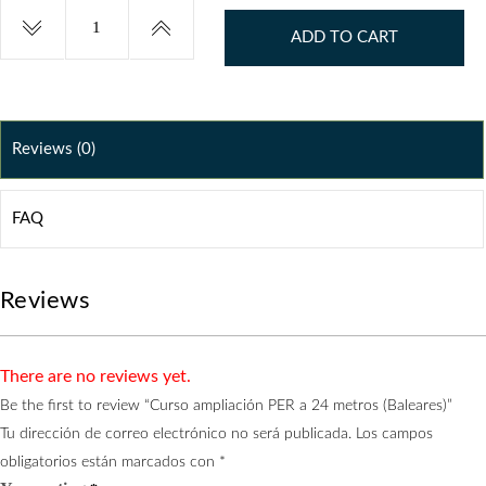
Curso
ampliación
ADD TO CART
PER
a
24
metros
Reviews (0)
(Baleares)
quantity
FAQ
Reviews
There are no reviews yet.
Be the first to review “Curso ampliación PER a 24 metros (Baleares)”
Tu dirección de correo electrónico no será publicada.
Los campos
obligatorios están marcados con
*