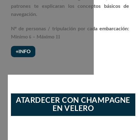
patrones te explicaran los conceptos básicos de
navegación.
Nº de personas / tripulación por cada embarcación:
11
Mínimo
– Máximo
6
+INFO
ATARDECER CON CHAMPAGNE
EN VELERO