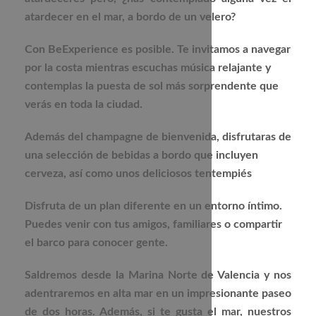
atardecer en el mar, a bordo de un velero?
Con BeExperience es posible. Te invitamos a navegar
por la costa mientras escuchas música relajante y
contemplas la puesta de sol más sorprendente que
verás en toda la ciudad.
Además del champagne de bienvenida, disfrutaras de
una selección de bebidas a bordo que incluyen
cerveza, así como unos deliciosos tentempiés
Disfruta de un plan diferente en un entorno íntimo.
Puedes venir con tus amigos, familiares o compartir
el barco para conocer gente.
Saldremos desde la Marina Norte de Valencia y nos
adentraremos en alta mar en un impresionante paseo
de dos horas. Además, si te gusta el mar, nuestros