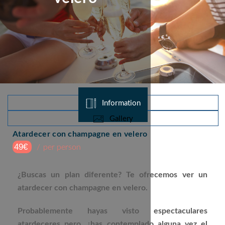
Information
Gallery
Atardecer con champagne en velero
49€
per person
¿Buscas un plan diferente? Te ofrecemos ver un
atardecer con champagne en velero.
Probablemente hayas visto espectaculares
atardeceres pero, ¿has contemplado alguna vez el