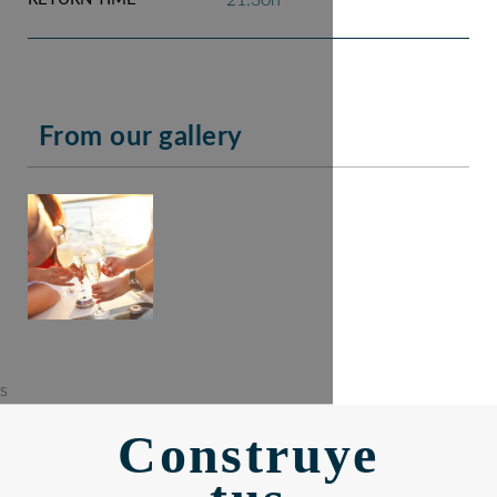
21:30h
From our gallery
s
Construye