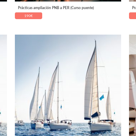
Prácticas ampliación PNB a PER (Curso puente)
Pr
190
€