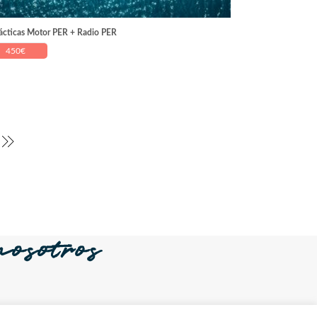
ácticas Motor PER + Radio PER
450
€
osotros