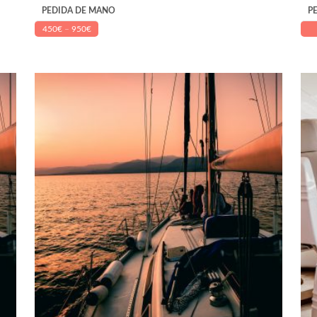
PEDIDA DE MANO
PE
450
€
–
950
€