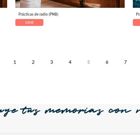
Prácticas de radio (PNB)
Pr
180
€
1
2
3
4
5
6
7
uye tus memorias con n