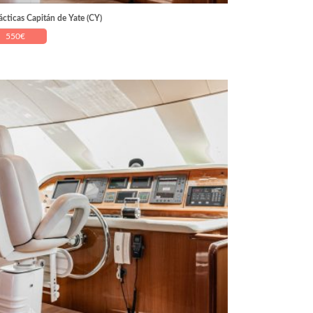
ácticas Capitán de Yate (CY)
550
€