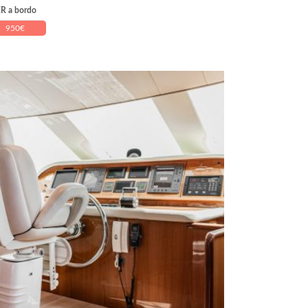
R a bordo
950
€