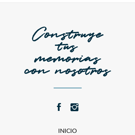
Construye
tus
memorias
con nosotros
INICIO