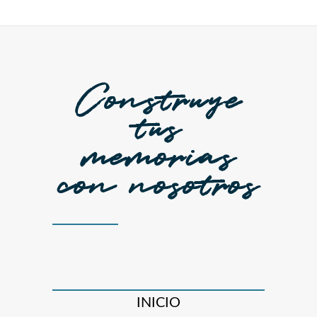
Construye
tus
memorias
con nosotros
INICIO