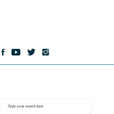
BonVoyage
Lorem ipsum dolor sit amet, eu eos veniam albucius, ius dolor
virtute et. Ius recusabo delicatissimi ex. Mea cu
utamur.
Search
for:
Instagram