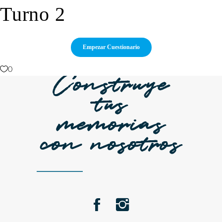
Turno 2
0
Construye
tus
memorias
con nosotros