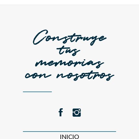
Construye
tus
memorias
con nosotros
INICIO