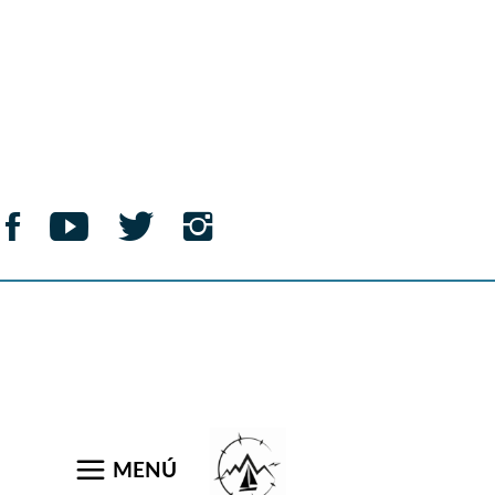
BonVoyage
Lorem ipsum dolor sit amet, eu eos veniam albucius, ius dolor
virtute et. Ius recusabo delicatissimi ex. Mea cu
utamur.
Search
for:
Instagram
MENÚ