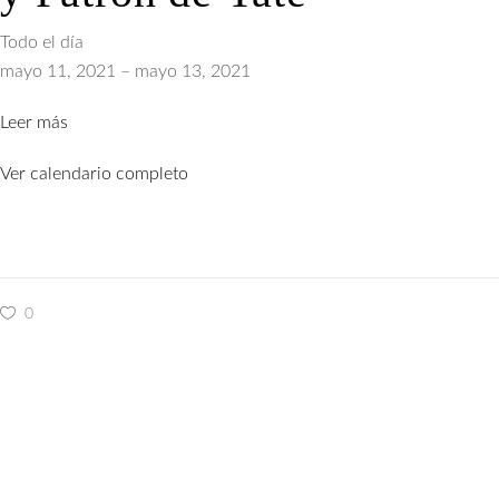
Prácticas
Todo el día
Capitán
mayo 11, 2021
–
mayo 13, 2021
de
Leer más
Yate
y
Ver calendario completo
Patrón
de
Yate
0
Search