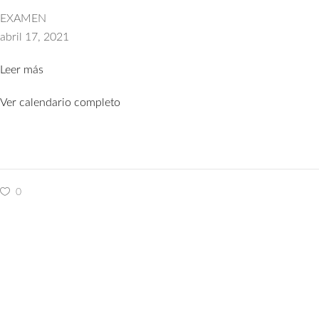
PNB,
EXAMEN
PER,
abril 17, 2021
PY,
Leer más
CY.
Barcelona
Ver calendario completo
0