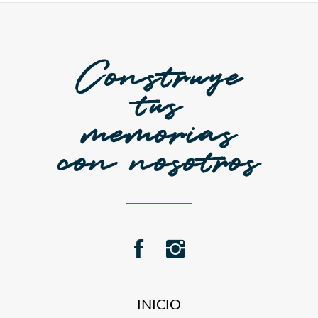
Construye
tus
memorias
con nosotros
INICIO