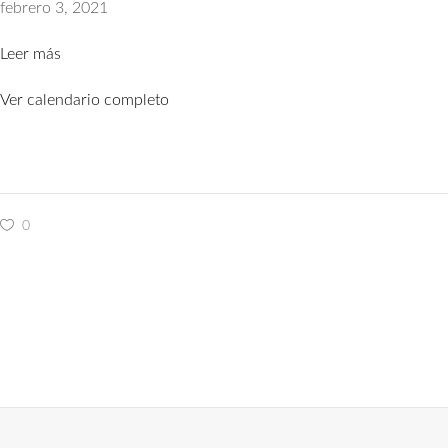
de
febrero 3, 2021
Yate,
Leer más
Cantabria
Ver calendario completo
0