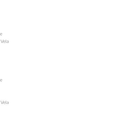
te
 Vela
te
 Vela